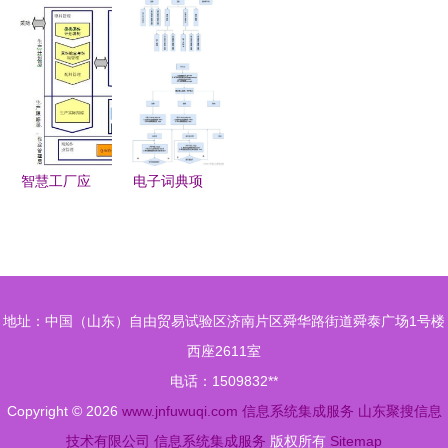
的切入点
系统集成及
立金腾科
供破碎机设
网络技术服
服务资质认
技，共拓金
备整体解决
务
证，强化网
融科技新篇
方案与网络
络技术服务
章
技术服务
核心能力
智慧工厂应
电子词典项
用系统建设
目 基于网
方案 构建
络编程的客
高效、智能
户端-服务
的网络技术
器架构设计
地址：中国（山东）自由贸易试验区济南片区舜华路街道舜泰广场1号楼
服务体系
与实现
西座2611室
电话：1509832**
Copyright © 2026
www.jnfuwuqi.com
信息系统集成服务
山东聚搜信息
技术有限公司
信息系统集成服务
版权所有
Sitemap