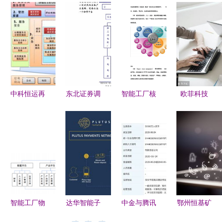
中科恒运再
东北证券调
智能工厂核
欧菲科技
获国家级权
研报告 江
心系统 信
苹果概念龙
威认证
山欧派
息系统集成
头净利润
ITSS信息
（603208）
服务的核心
10.1亿，网
技术服务运
——深度绑
价值与实践
络技术服务
维标准符合
定优质客
路径
能否助推
性证书推动
户，木门龙
2018年一
网络技术服
头市占率持
飞冲天？
智能工厂物
达华智能子
中金与腾讯
鄂州恒基矿
务升级
续提升
流运营管理
公司获信息
强强联手成
机 专业提