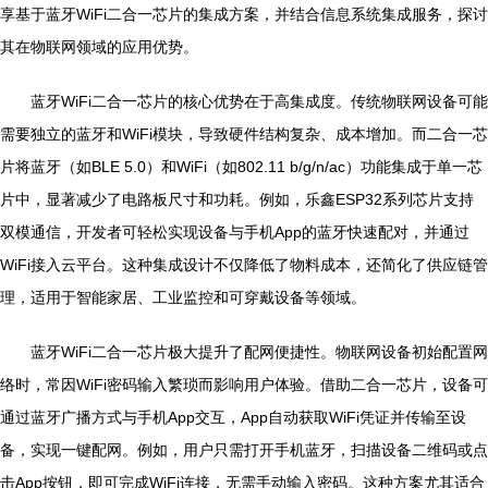
享基于蓝牙WiFi二合一芯片的集成方案，并结合信息系统集成服务，探讨
其在物联网领域的应用优势。
蓝牙WiFi二合一芯片的核心优势在于高集成度。传统物联网设备可能
需要独立的蓝牙和WiFi模块，导致硬件结构复杂、成本增加。而二合一芯
片将蓝牙（如BLE 5.0）和WiFi（如802.11 b/g/n/ac）功能集成于单一芯
片中，显著减少了电路板尺寸和功耗。例如，乐鑫ESP32系列芯片支持
双模通信，开发者可轻松实现设备与手机App的蓝牙快速配对，并通过
WiFi接入云平台。这种集成设计不仅降低了物料成本，还简化了供应链管
理，适用于智能家居、工业监控和可穿戴设备等领域。
蓝牙WiFi二合一芯片极大提升了配网便捷性。物联网设备初始配置网
络时，常因WiFi密码输入繁琐而影响用户体验。借助二合一芯片，设备可
通过蓝牙广播方式与手机App交互，App自动获取WiFi凭证并传输至设
备，实现一键配网。例如，用户只需打开手机蓝牙，扫描设备二维码或点
击App按钮，即可完成WiFi连接，无需手动输入密码。这种方案尤其适合