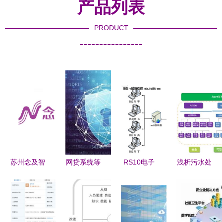
产品列表
PRODUCT
----------------
苏州念及智
网贷系统等
RS10电子
浅析污水处
能科技 智
级保护备案
采购 重塑
理厂电气节
慧融合，赋
与网络技术
企业采购新
能设计中的
能未来数字
服务的关键
模式的IT利
网络技术服
化新篇章
作用
器
务应用