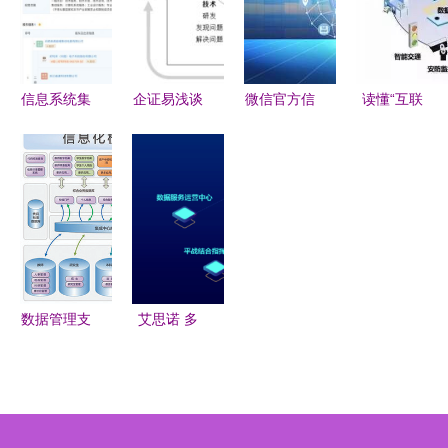
信息系统集
企证易浅谈
微信官方信
读懂“互联
成服务 数
ITSS对系
息系统集成
网+”时代下
字化转型的
统集成及服
服务的深度
的智慧建
桥梁与引擎
务企业的作
解析与价值
筑、智慧社
用
洞察
区网络技术
服务
数据管理支
艾思诺 多
撑信息化一
元化科技服
站式服务
务的领航者
从复旦大学
的实践到网