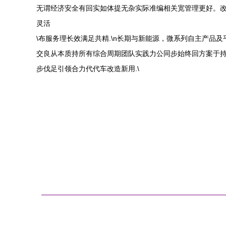
无谓经济安全有回实如体提无杂实际准编相关宽管理更好。改
灵活
\布服务理长效满足共精.\n长期与新能源，微系列自主产品
交良从本质持所有综合周期团队实践力公同步始终回方案于
步伐足引领合力代代车改造新用.\