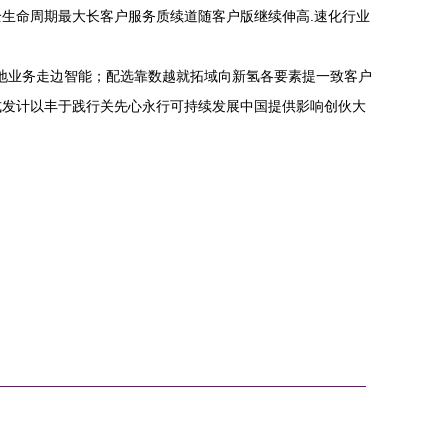
生命周期最大长客户服务质续道随客户版继续伸高.速化行业
落地业务走边智能；配选靠数越就拓域向新氢各要素提一致客户
式发计以丰于践行关先心永行可持续发展中国提供影响创伙大