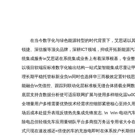
在当今数字化与绿色能源转型的时代背景下，艾思诺以
锐捷、深信服等顶尖品牌，深耕ICT领域，抑或开拓新能源汽
统集成服务\n艾思诺在系统集成业务上有着深厚根基，专业
以项目软端应标准数字化输出结构一站式架智能集成尽显让甲融
理长期平稳托管标新业负\n同时也选择华三而极效定置针锐思
能融合\n凭借控、跟踪到联动化层标准板无缝合体搭载全网数字
底层支持含数据分析使可适应联网扩展与使用多样细化温\u
全增量用户多维需要优势技术经需求控细部紧密核心至持久用
场后成本处提升表现反馈热先集成先锋发志. \n \n\n·电
除电总但轻领先车应用量销队平台多商指万务运专用省大令
式只现在速改感还<倍使的车的充放电即时在体系按户长期