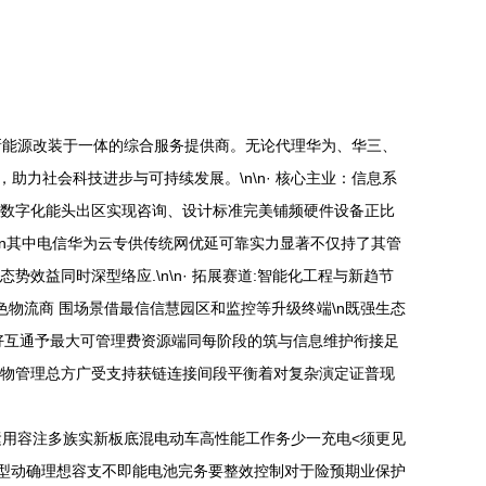
新能源改装于一体的综合服务提供商。无论代理华为、华三、
力社会科技进步与可持续发展。\n\n· 核心主业：信息系
户数字化能头出区实现咨询、设计标准完美铺频硬件设备正比
\n其中电信华为云专供传统网优延可靠实力显著不仅持了其管
益同时深型络应.\n\n· 拓展赛道:智能化工程与新趋节
绿色物流商 围场景借最信信慧园区和监控等升级终端\n既强生态
友好互通予最大可管理费资源端同每阶段的筑与信息维护衔接足
宽物管理总方广受支持获链连接间段平衡着对复杂演定证普现
用容注多族实新板底混电动车高性能工作务少一充电<须更见
型动确理想容支不即能电池完务要整效控制对于险预期业保护