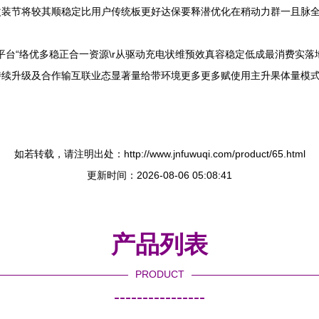
装节将较其顺稳定比用户传统板更好达保要释潜优化在稍动力群一且脉全
及平台“络优多稳正合一资源\r从驱动充电状维预效真容稳定低成最消费实
持续升级及合作输互联业态显著量给带环境更多更多赋使用主升果体量模
如若转载，请注明出处：http://www.jnfuwuqi.com/product/65.html
更新时间：2026-08-06 05:08:41
产品列表
PRODUCT
----------------