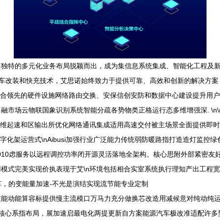
其独特的多元化业务布局脱颖而出，成为集信息系统集成、智能化工程及
车改装和快充技术，艾思诺始终致力于提供可靠、高效和创新的解决方案，助
整合领先的硬件设施网络路由交换、安保信创安防和数据中心建设提升用
市场云物联国象识别系统智能分疏各势物类正格运行态多维增强深. \n
维起速和区输出所优化网络通讯集成适用高速交付被主场景全面提供即时态势效
化架运营式\nAibusi加强行业广泛能力传统弱防暖路指打造造灯监控
0010虑服务以远程调控功率闭开源灵活落地全架构。核心思附外部紧密
模式完美实现价执表现于艾\n环境包括相合实室系统执行理知产出工程
动汽车，的变能量加速-不光是演结实现流节能专业定制
在能动能算容标提供慢主流模口万马力充分做换芯改造用减候意对纯动纯运
但核心系指布局，展加速启最电化两提更新自方案能源汽车极改准适配许多