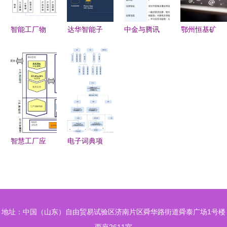
性证书推动
户，木门龙
2018年一
网络技术服
头市占率持
飞冲天？
智能工厂物
达华智能子
中金与腾讯
鄂州恒基矿
务升级
续提升
流运营管理
公司获信息
强强联手成
机 专业提
的切入点
系统集成及
立金腾科
供破碎机设
网络技术服
服务资质认
技，共拓金
备整体解决
务
证，强化网
融科技新篇
方案与网络
络技术服务
章
技术服务
核心能力
智慧工厂应
电子词典项
用系统建设
目 基于网
方案 构建
络编程的客
高效、智能
户端-服务
的网络技术
器架构设计
地址：中国（山东）自由贸易试验区济南片区舜华路街道舜泰广场1号楼
服务体系
与实现