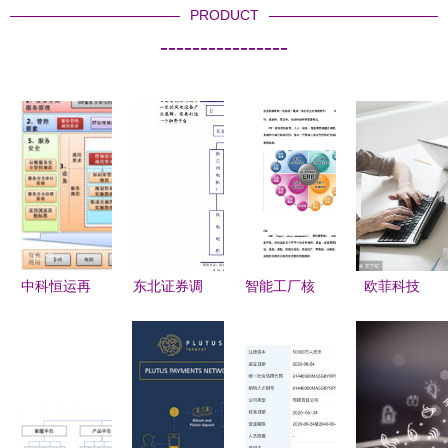
PRODUCT
----------------
中科恒运再
东北证券调
智能工厂核
欧菲科技
获国家级权
研报告 江
心系统 信
苹果概念龙
威认证
山欧派
息系统集成
头净利润
ITSS信息
（603208）
服务的核心
10.1亿，网
技术服务运
——深度绑
价值与实践
络技术服务
维标准符合
定优质客
路径
能否助推